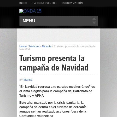
INICIO
LA ONDA EVENTOS
PROGRAMACIÓN
MENU
Home
/
Noticias
/
Alicante
/
Turismo presenta la campaña de
Navidad
Turismo presenta la
campaña de Navidad
By
Marina
“
En Navidad regresa a tu paraíso mediterráneo” es
el lema elegido para la campaña del Patronato de
Turismo y APHA
Este año, marcado por la crisis sanitaria, la
campaña se centra en el turismo de cercanía
aunque se han realizado acciones fuera de la
Comunidad Valenciana