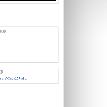
OOK
ER
or el @Onda15Radio.