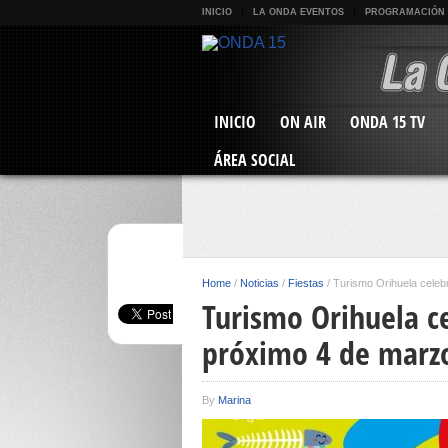
INICIO
LA ONDA EVENTOS
PROGRAMACIÓN
INICIO
ON AIR
ONDA 15 TV
ÁREA SOCIAL
Home
/
Noticias
/
Fiestas
/
Turismo Orihuela celeb
Turismo Orihuela ce
próximo 4 de marz
By
Marina