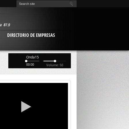
O
DIRECTORIO DE EMPRESAS
Onda15
00:00
Volume: 50