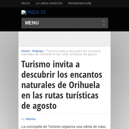
INICIO
LA ONDA EVENTOS
PROGRAMACIÓN
MENU
Home
/
Noticias
/
Turismo invita a descubrir los encantos
naturales de Orihuela en las rutas turísticas de agosto
Turismo invita a
descubrir los encantos
naturales de Orihuela
en las rutas turísticas
de agosto
By
Marina
La concejalía de Turismo organiza una oferta de rutas