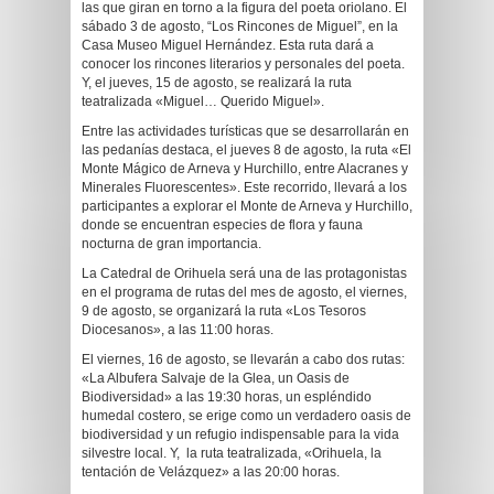
las que giran en torno a la figura del poeta oriolano. El
sábado 3 de agosto, “Los Rincones de Miguel”, en la
Casa Museo Miguel Hernández. Esta ruta dará a
conocer los rincones literarios y personales del poeta.
Y, el jueves, 15 de agosto, se realizará la ruta
teatralizada «Miguel… Querido Miguel».
Entre las actividades turísticas que se desarrollarán en
las pedanías destaca, el jueves 8 de agosto, la ruta «El
Monte Mágico de Arneva y Hurchillo, entre Alacranes y
Minerales Fluorescentes». Este recorrido, llevará a los
participantes a explorar el Monte de Arneva y Hurchillo,
donde se encuentran especies de flora y fauna
nocturna de gran importancia.
La Catedral de Orihuela será una de las protagonistas
en el programa de rutas del mes de agosto, el viernes,
9 de agosto, se organizará la ruta «Los Tesoros
Diocesanos», a las 11:00 horas.
El viernes, 16 de agosto, se llevarán a cabo dos rutas:
«La Albufera Salvaje de la Glea, un Oasis de
Biodiversidad» a las 19:30 horas, un espléndido
humedal costero, se erige como un verdadero oasis de
biodiversidad y un refugio indispensable para la vida
silvestre local. Y, la ruta teatralizada, «Orihuela, la
tentación de Velázquez» a las 20:00 horas.