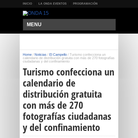
INICIO
LA ONDA EVENTOS
PROGRAMACIÓN
MENU
Home
/
Noticias
/
El Campello
/
Turismo confecciona un
calendario de distribución gratuita con más de 270 fotografías
ciudadanas y del confinamiento
Turismo confecciona un
calendario de
distribución gratuita
con más de 270
fotografías ciudadanas
y del confinamiento