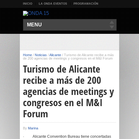
INICIO
LA ONDA EVENTOS
PROGRAMACIÓN
MENU
Home
/
Noticias
/
Alicante
/
Turismo de Alicante recibe a más
de 200 agencias de meetings y congresos en el M&I Forum
Turismo de Alicante
recibe a más de 200
agencias de meetings y
congresos en el M&I
Forum
By
Marina
·
Alicante Convention Bureau tiene concertadas