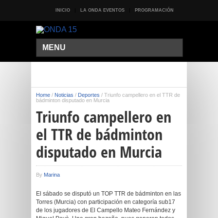
INICIO
LA ONDA EVENTOS
PROGRAMACIÓN
MENU
Home
/
Noticias
/
Deportes
/
Triunfo campellero en el TTR de
bádminton disputado en Murcia
Triunfo campellero en
el TTR de bádminton
disputado en Murcia
By
Marina
El sábado se disputó un TOP TTR de bádminton en las
Torres (Murcia) con participación en categoría sub17
de los jugadores de El Campello Mateo Fernández y