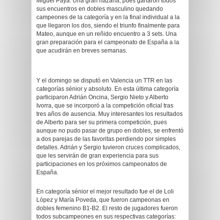
Miguel Payà. Una gran hazaña, pues ganaron todos
sus encuentros en dobles masculino quedando
campeones de la categoría y en la final individual a la
que llegaron los dos, siendo el triunfo finalmente para
Mateo, aunque en un reñido encuentro a 3 sets. Una
gran preparación para el campeonato de España a la
que acudirán en breves semanas.
Y el domingo se disputó en Valencia un TTR en las
categorías sénior y absoluto. En esta última categoría
participaron Adrián Oncina, Sergio Nieto y Alberto
Ivorra, que se incorporó a la competición oficial tras
tres años de ausencia. Muy interesantes los resultados
de Alberto para ser su primera competición, pues
aunque no pudo pasar de grupo en dobles, se enfrentó
a dos parejas de las favoritas perdiendo por simples
detalles. Adrián y Sergio tuvieron cruces complicados,
que les servirán de gran experiencia para sus
participaciones en los próximos campeonatos de
España.
En categoría sénior el mejor resultado fue el de Loli
López y María Poveda, que fueron campeonas en
dobles femenino B1-B2. El resto de jugadores fueron
todos subcampeones en sus respectivas categorías: