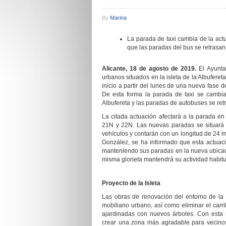
By
Marina
La parada de taxi cambia de la actua
que las paradas del bus se retrasa
Alicante, 1
8
de agosto de 2019.
El
Ayunta
urbanos situados en la isleta de la Albuferet
inicio a partir del lunes de una nueva fase 
De esta forma la parada de taxi se cambiar
Albufereta y las paradas de autobuses se ret
La citada actuación afectará a la parada en
21N y 22N. Las nuevas paradas se situará e
vehículos y contarán con un longitud de 24 m
González, se ha informado que esta actuació
manteniendo sus paradas en la nueva ubicació
misma glorieta mantendrá su actividad habitu
Proyecto de la Isleta
Las obras de renovación del entorno de la I
mobiliario urbano, así como
eliminar el carri
ajardinadas con nuevos árboles. Con esta in
crear una zona más agradable para vecinos