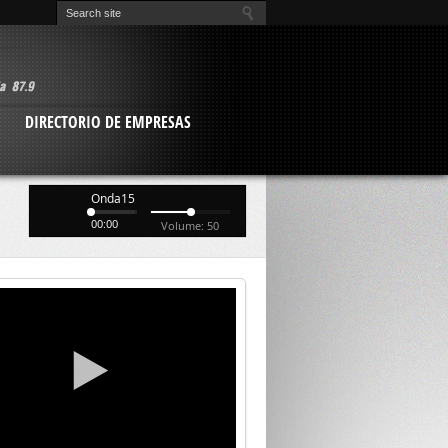
O
DIRECTORIO DE EMPRESAS
Onda15
00:00
Volume: 50