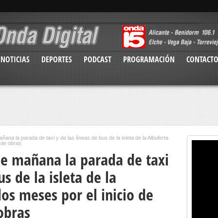
NOTICIAS
DEPORTES
PODCAST
PROGRAMACIÓN
CONTACT
ñana la parada de taxi y de las líneas de bus de la isleta de la Albuferta
 de obras
de mañana la parada de taxi
us de la isleta de la
os meses por el inicio de
obras