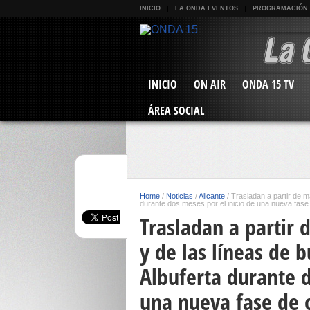
INICIO
LA ONDA EVENTOS
PROGRAMACIÓN
INICIO
ON AIR
ONDA 15 TV
ÁREA SOCIAL
Home
/
Noticias
/
Alicante
/
Trasladan a partir de ma
durante dos meses por el inicio de una nueva fase
Trasladan a partir 
y de las líneas de b
Albuferta durante d
una nueva fase de 