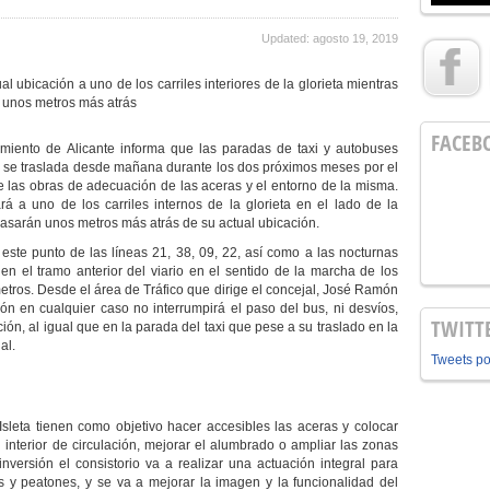
Updated: agosto 19, 2019
l ubicación a uno de los carriles interiores de la glorieta mientras
n unos metros más atrás
FACEB
miento de Alicante informa que las paradas de taxi y autobuses
a se traslada
desde mañana
durante los dos próximos meses por el
de las obras de adecuación de las aceras y el entorno de la misma.
á a uno de los carriles internos de la glorieta en el lado de la
rasarán unos metros más atrás de su actual ubicación.
 este punto de las líneas 21, 38, 09, 22, así como a las nocturnas
n el tramo anterior del viario en el sentido de la marcha de los
etros. Desde el área de Tráfico que dirige el concejal, José Ramón
n en cualquier caso no interrumpirá el paso del bus, ni desvíos,
TWITT
n, al igual que en la parada del taxi que pese a su traslado en la
al.
Tweets p
sleta tienen como objetivo hacer accesibles las aceras y colocar
l interior de circulación
, mejorar el alumbrado o ampliar las zonas
versión el consistorio va a realizar una actuación integral para
 y peatones, y se va a mejorar la imagen y la funcionalidad del