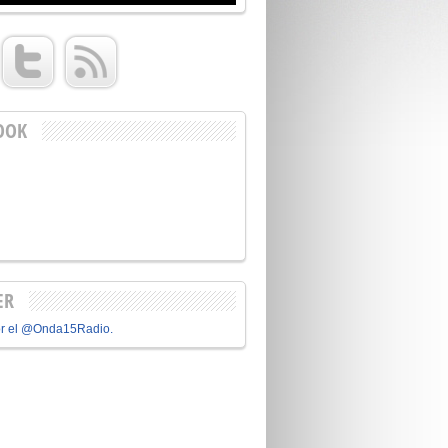
OOK
ER
or el @Onda15Radio.