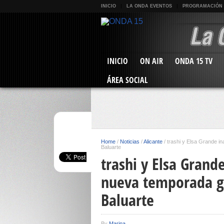
INICIO
LA ONDA EVENTOS
PROGRAMACIÓN
INICIO
ON AIR
ONDA 15 TV
ÁREA SOCIAL
Home
/
Noticias
/
Alicante
/
trashi y Elsa Grande i
Baluarte
trashi y Elsa Grand
nueva temporada gr
Baluarte
By
Marina