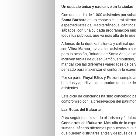
Un espacio único y exclusivo en la ciudad
Con una media de 1.000 asistentes por sáb
Santa Bárbara
en un espacio cultural altern
espectaculares del Mediterráneo, alicantinos 
sábados, con una cuidada programación musica
todos los públicos, que va más allá de lo que
Además de la riqueza histórica y cultural que 
con
Vibra Mahou
, invita a los asistentes a 
para la ocasión, Baluarte de Santa Ana, los a
incluyen tablas de queso, jamón, embutidos, 
maridar con las diferentes variedades de ce
pensado para maximizar el confort y la exper
Por su parte,
Royal Bliss y Petroni
completan
bebidas y aperitivos que aportan un toque de 
asistentes.
Este ciclo de conciertos ha sido concebido p
compromiso con la preservación del patrimon
Las Rutas del Baluarte
Para seguir dinamizando el turismo y fortalecer
Conciertos del Baluarte
. Más allá de la exp
sumar al sábado diferentes propuestas cultu
que pueden disfrutarse antes y después de l