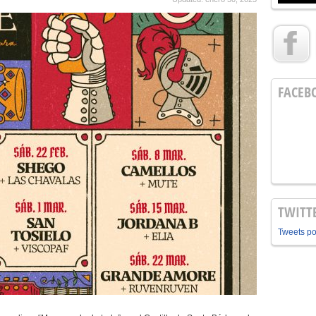
FACEB
TWITT
Tweets p