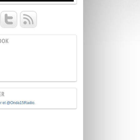
OOK
ER
or el @Onda15Radio.