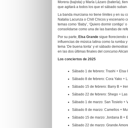
Morera (bajista) y María Lázaro (batería), tie
que agitará a todos los que el sábado suban 
La banda murciana no tiene límites y en su co
Natalia Lacunza o Chill Chicos y escenario co
temas como ‘Baby’, ‘Quiero dormir contigo’ o 
consolidarse como una de las bandas de ref
Por su parte,
Elsa Grande
sigue floreciendo e
influencias de música latina como la rumba y
tema ‘De buena tonta’ y el sábado demostrar
en las dos últimas finales del concurso Alic
Los conciertos de 2025
Sábado 1 de febrero: Trashi + Elsa
Sábado 8 de febrero: Cora Yako + 
Sábado 15 de febrero: Barry B + Ir
Sábado 22 de febrero: Shego + La
Sábado 1 de marzo: San Tosielo + 
Sábado 8 de marzo: Camellos + M
Sábado 15 de marzo: Jordana B + E
Sábado 22 de marzo: Grande Amor