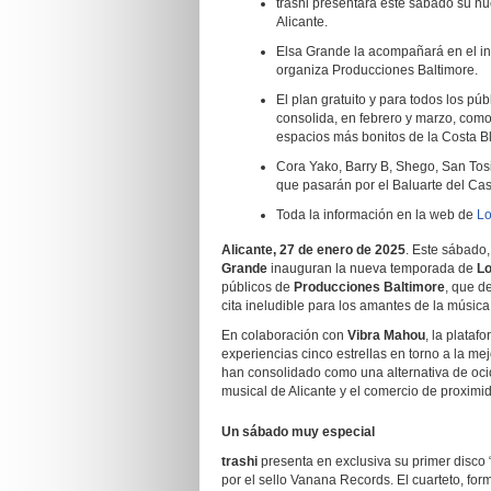
trashi presentará este sábado su nu
Alicante.
Elsa Grande la acompañará en el in
organiza Producciones Baltimore.
El plan gratuito y para todos los pú
consolida, en febrero y marzo, como
espacios más bonitos de la Costa B
Cora Yako, Barry B, Shego, San Tos
que pasarán por el Baluarte del Ca
Toda la información en la web de
Lo
Alicante, 27 de enero de 2025
. Este sábado,
Grande
inauguran la nueva temporada de
Lo
públicos de
Producciones Baltimore
, que d
cita ineludible para los amantes de la música
En colaboración con
Vibra Mahou
, la plata
experiencias cinco estrellas en torno a la me
han consolidado como una alternativa de ocio
musical de Alicante y el comercio de proxim
Un sábado muy especial
trashi
presenta en exclusiva su primer disco 
por el sello Vanana Records. El cuarteto, form