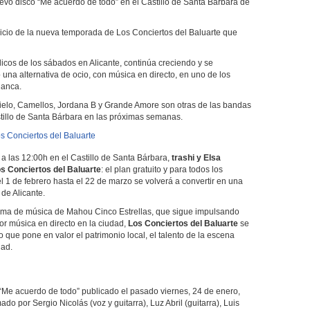
evo disco “Me acuerdo de todo” en el Castillo de Santa Bárbara de
icio de la nueva temporada de Los Conciertos del Baluarte que
blicos de los sábados en Alicante, continúa creciendo y se
 una alternativa de ocio, con música en directo, en uno de los
lanca.
ielo, Camellos, Jordana B y Grande Amore son otras de las bandas
stillo de Santa Bárbara en las próximas semanas.
s Conciertos del Baluarte
 a las 12:00h en el Castillo de Santa Bárbara,
trashi y Elsa
s Conciertos del Baluarte
: el plan gratuito y para todos los
el 1 de febrero hasta el 22 de marzo se volverá a convertir en una
 de Alicante.
forma de música de Mahou Cinco Estrellas, que sigue impulsando
jor música en directo en la ciudad,
Los Conciertos del Baluarte
se
 que pone en valor el patrimonio local, el talento de la escena
idad.
“Me acuerdo de todo” publicado el pasado viernes, 24 de enero,
ado por Sergio Nicolás (voz y guitarra), Luz Abril (guitarra), Luis