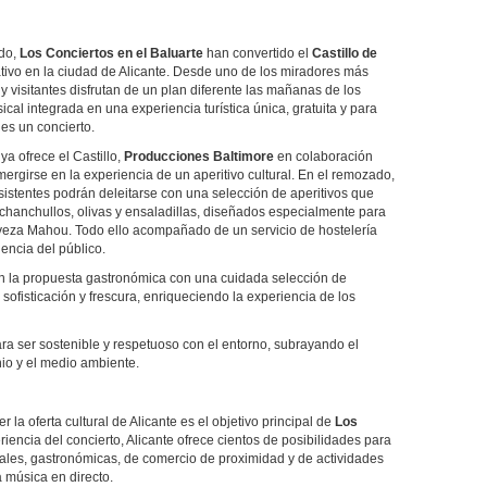
ado,
Los Conciertos en el Baluarte
han convertido el
Castillo de
ativo en la ciudad de Alicante. Desde uno de los miradores más
y visitantes disfrutan de un plan diferente las mañanas de los
l integrada en una experiencia turística única, gratuita y para
 es un concierto.
ya ofrece el Castillo,
Producciones Baltimore
en colaboración
sumergirse en la experiencia de un aperitivo cultural. En el remozado,
sistentes podrán deleitarse con una selección de aperitivos que
chanchullos, olivas y ensaladillas, diseñados especialmente para
rveza Mahou. Todo ello acompañado de un servicio de hostelería
iencia del público.
 la propuesta gastronómica con una cuidada selección de
sofisticación y frescura, enriqueciendo la experiencia de los
ara ser sostenible y respetuoso con el entorno, subrayando el
io y el medio ambiente.
 la oferta cultural de Alicante es el objetivo principal de
Los
eriencia del concierto, Alicante ofrece cientos de posibilidades para
rales, gastronómicas, de comercio de proximidad y de actividades
a música en directo.