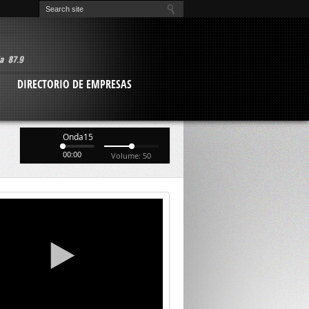
O
DIRECTORIO DE EMPRESAS
Onda15
00:00
Volume: 50