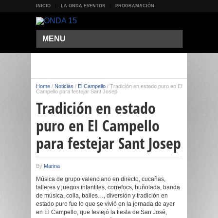
INICIO
LA ONDA EVENTOS
PROGRAMACIÓN
MENU
Home
/
Noticias
/
El Campello
/
Tradición en estado puro en El
Campello para festejar Sant Josep
Tradición en estado
puro en El Campello
para festejar Sant Josep
By
Marina
Música de grupo valenciano en directo, cucañas,
talleres y juegos infantiles, correfocs, buñolada, banda
de música, colla, bailes…, diversión y tradición en
estado puro fue lo que se vivió en la jornada de ayer
en El Campello, que festejó la fiesta de San José,