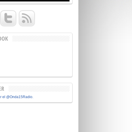
OOK
ER
or el @Onda15Radio.