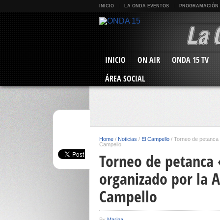
INICIO
LA ONDA EVENTOS
PROGRAMACIÓN
INICIO
ON AIR
ONDA 15 TV
ÁREA SOCIAL
Home
/
Noticias
/
El Campello
/
Torneo de petanca 
Campello
Torneo de petanca
organizado por la 
Campello
By
Marina