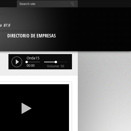
O
DIRECTORIO DE EMPRESAS
Onda15
00:00
Volume: 50