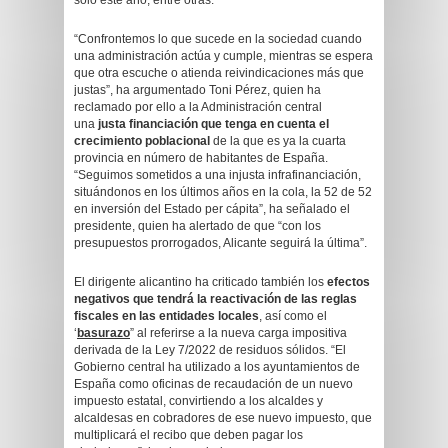
solo este año, entre otras.
“Confrontemos lo que sucede en la sociedad cuando
una administración actúa y cumple, mientras se espera
que otra escuche o atienda reivindicaciones más que
justas”, ha argumentado Toni Pérez, quien ha
reclamado por ello a la Administración central
una
justa financiación que tenga en cuenta el
crecimiento poblacional
de la que es ya la cuarta
provincia en número de habitantes de España.
“Seguimos sometidos a una injusta infrafinanciación,
situándonos en los últimos años en la cola, la 52 de 52
en inversión del Estado per cápita”, ha señalado el
presidente, quien ha alertado de que “con los
presupuestos prorrogados, Alicante seguirá la última”.
El dirigente alicantino ha criticado también los
efectos
negativos que tendrá la reactivación de las reglas
fiscales en las entidades locales
, así como el
‘
basurazo
” al referirse a la nueva carga impositiva
derivada de la Ley 7/2022 de residuos sólidos. “El
Gobierno central ha utilizado a los ayuntamientos de
España como oficinas de recaudación de un nuevo
impuesto estatal, convirtiendo a los alcaldes y
alcaldesas en cobradores de ese nuevo impuesto, que
multiplicará el recibo que deben pagar los