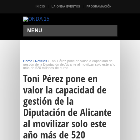
INICIO
LA ONDA EVENTOS
PROGRAMACIÓN
MENU
Home
/
Noticias
/
Toni Pérez pone en valor la capacidad de
gestión de la Diputación de Alicante al movilizar solo este año
más de 520 millones de euros
Toni Pérez pone en
valor la capacidad de
gestión de la
Diputación de Alicante
al movilizar solo este
año más de 520