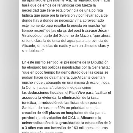
ha apuntado el presidente. Así, ha reiterado que “nada
hará que dejemos de reivindicar con fuerza la
necesidad que tiene esta provincia de una política
hídrica que pase por la inversión y por llevar agua de
donde hay a donde se necesita” y ha aprovechado
este momento para resaltar la puesta en marcha “en
tiempo récord” de las
obras del post trasvase Júcar-
Vinalopó
por parte del Gobierno de Mazón, “que ahora
sí tiene clara la defensa del agua para la provincia de
Alicante, sin tutelas de nadie y con un discurso claro y
sin dobleces”.
En este mismo sentido, el presidente de la Diputación
ha elogiado las políticas impulsadas por la Generalitat
“que en poco tiempo ha demostrado que las cosas se
podían hacer de otra manera, que Alicante cuenta y
mucho y que trabajando en una misma dirección, toda
la Comunitat gana”, citando medidas como
las
deducciones fiscales
, el
Plan Vive para facilitar el
acceso a la vivienda
, la
eliminación de la tasa
turística
, la
reducción de las listas de espera
en
Sanidad -de hasta un 60% en prioridad uno-, la
creación de 445
plazas en hospitales de día
para la
provincia, la
devolución del CICU a Alicante
o la
universalización de la gratuidad de la educación de 0
a 3 años
con una inversión de 163 millones de euros