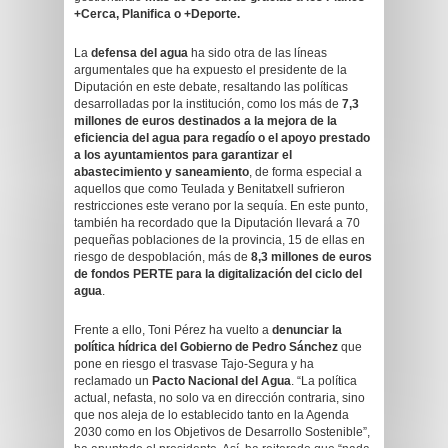
+Cerca, Planifica o +Deporte.
La
defensa del agua
ha sido otra de las líneas
argumentales que ha expuesto el presidente de la
Diputación en este debate, resaltando las políticas
desarrolladas por la institución, como los más de
7,3
millones de euros destinados a la mejora de la
eficiencia del agua para regadío o el apoyo prestado
a los ayuntamientos para garantizar el
abastecimiento y saneamiento
, de forma especial a
aquellos que como Teulada y Benitatxell sufrieron
restricciones este verano por la sequía. En este punto,
también ha recordado que la Diputación llevará a 70
pequeñas poblaciones de la provincia, 15 de ellas en
riesgo de despoblación, más de
8,3 millones de euros
de fondos PERTE para la digitalización del ciclo del
agua
.
Frente a ello, Toni Pérez ha vuelto a
denunciar la
política hídrica del Gobierno de Pedro Sánchez
que
pone en riesgo el trasvase Tajo-Segura y ha
reclamado un
Pacto Nacional del Agua
. “La política
actual, nefasta, no solo va en dirección contraria, sino
que nos aleja de lo establecido tanto en la Agenda
2030 como en los Objetivos de Desarrollo Sostenible”,