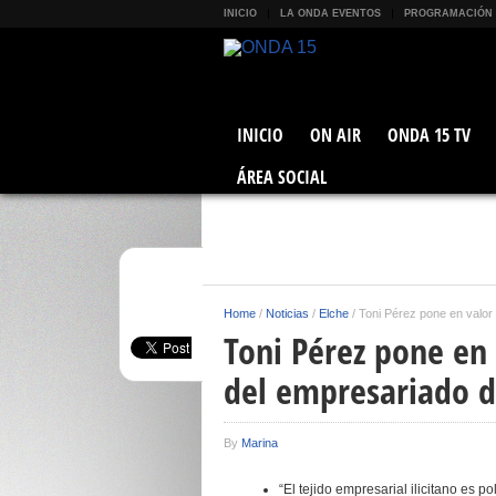
INICIO
LA ONDA EVENTOS
PROGRAMACIÓN
INICIO
ON AIR
ONDA 15 TV
ÁREA SOCIAL
Home
/
Noticias
/
Elche
/
Toni Pérez pone en valor 
Toni Pérez pone en 
del empresariado d
By
Marina
“El tejido empresarial ilicitano es 