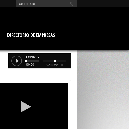
O
DIRECTORIO DE EMPRESAS
Onda15
00:00
Volume: 50