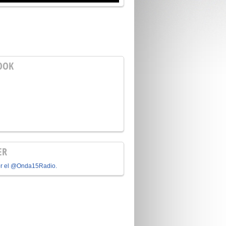
OOK
ER
or el @Onda15Radio.