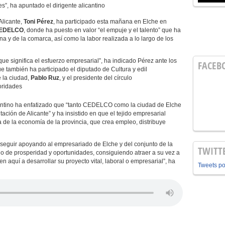
s”, ha apuntado el dirigente alicantino
Alicante,
Toni Pérez
, ha participado esta mañana en Elche en
 CEDELCO
, donde ha puesto en valor “el empuje y el talento” que ha
a y de la comarca, así como la labor realizada a lo largo de los
significa el esfuerzo empresarial”, ha indicado Pérez ante los
FACEB
e también ha participado el diputado de Cultura y edil
e la ciudad,
Pablo Ruz
, y el presidente del círculo
toridades
ntino ha enfatizado que “tanto CEDELCO como la ciudad de Elche
ción de Alicante” y ha insistido en que el tejido empresarial
ra de la economía de la provincia, que crea empleo, distribuye
eguir apoyando al empresariado de Elche y del conjunto de la
TWITT
o de prosperidad y oportunidades, consiguiendo atraer a su vez a
aquí a desarrollar su proyecto vital, laboral o empresarial”, ha
Tweets p