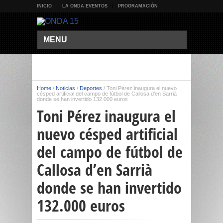
INICIO
LA ONDA EVENTOS
PROGRAMACIÓN
MENU
Home
/
Noticias
/
Deportes
/
Toni Pérez inaugura el nuevo
césped artificial del campo de fútbol de Callosa d’en Sarrià
donde se han invertido 132.000 euros
Toni Pérez inaugura el
nuevo césped artificial
del campo de fútbol de
Callosa d’en Sarrià
donde se han invertido
132.000 euros