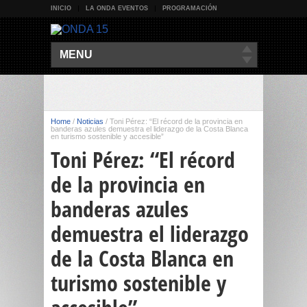
INICIO
LA ONDA EVENTOS
PROGRAMACIÓN
MENU
Home
/
Noticias
/
Toni Pérez: “El récord de la provincia en
banderas azules demuestra el liderazgo de la Costa Blanca
en turismo sostenible y accesible”
Toni Pérez: “El récord
de la provincia en
banderas azules
demuestra el liderazgo
de la Costa Blanca en
turismo sostenible y