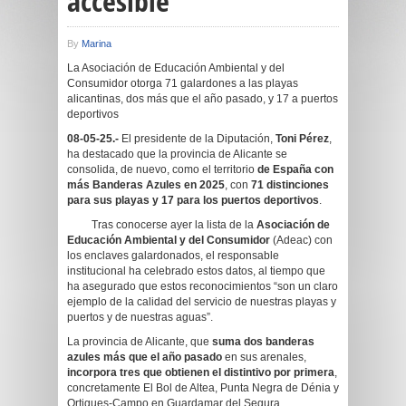
accesible”
By
Marina
La Asociación de Educación Ambiental y del
Consumidor otorga 71 galardones a las playas
alicantinas, dos más que el año pasado, y 17 a puertos
deportivos
08-05-25.-
El presidente de la Diputación,
Toni Pérez
,
ha destacado que la provincia de Alicante se
consolida, de nuevo, como el territorio
de España con
más Banderas Azules en 2025
, con
71 distinciones
para sus playas y 17 para los puertos deportivos
.
Tras conocerse ayer la lista de la
Asociación de
Educación Ambiental y del Consumidor
(Adeac) con
los enclaves galardonados, el responsable
institucional ha celebrado estos datos, al tiempo que
ha asegurado que estos reconocimientos “son un claro
ejemplo de la calidad del servicio de nuestras playas y
puertos y de nuestras aguas”.
La provincia de Alicante, que
suma dos banderas
azules más que el año pasado
en sus arenales,
incorpora tres que obtienen el distintivo por primera
,
concretamente El Bol de Altea, Punta Negra de Dénia y
Ortigues-Campo en Guardamar del Segura.