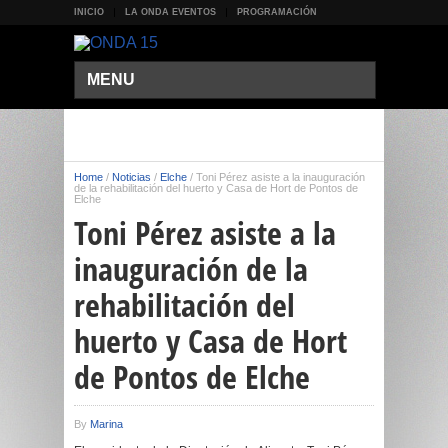
INICIO
LA ONDA EVENTOS
PROGRAMACIÓN
MENU
Home
/
Noticias
/
Elche
/
Toni Pérez asiste a la inauguración
de la rehabilitación del huerto y Casa de Hort de Pontos de
Elche
Toni Pérez asiste a la
inauguración de la
rehabilitación del
huerto y Casa de Hort
de Pontos de Elche
By
Marina