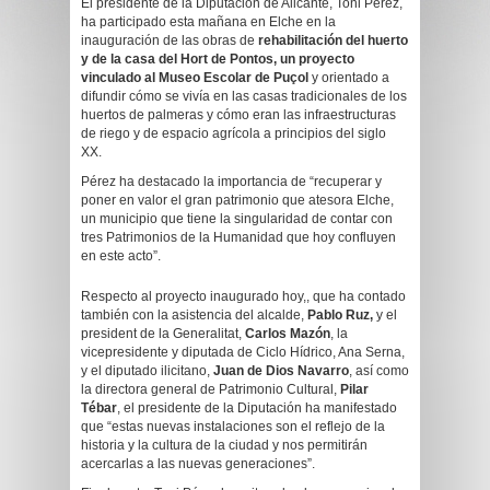
El presidente de la Diputación de Alicante, Toni Pérez,
ha participado esta mañana en Elche en la
inauguración de las obras de
rehabilitación del huerto
y de la casa del Hort de Pontos, un proyecto
vinculado al Museo Escolar de Puçol
y orientado a
difundir cómo se vivía en las casas tradicionales de los
huertos de palmeras y cómo eran las infraestructuras
de riego y de espacio agrícola a principios del siglo
XX.
Pérez ha destacado la importancia de “recuperar y
poner en valor el gran patrimonio que atesora Elche,
un municipio que tiene la singularidad de contar con
tres Patrimonios de la Humanidad que hoy confluyen
en este acto”.
Respecto al proyecto inaugurado hoy,, que ha contado
también con la asistencia del alcalde,
Pablo Ruz,
y el
president de la Generalitat,
Carlos Mazón
, la
vicepresidente y diputada de Ciclo Hídrico, Ana Serna,
y el diputado ilicitano,
Juan de Dios Navarro
, así como
la directora general de Patrimonio Cultural,
Pilar
Tébar
, el presidente de la Diputación ha manifestado
que “estas nuevas instalaciones son el reflejo de la
historia y la cultura de la ciudad y nos permitirán
acercarlas a las nuevas generaciones”.