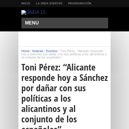
INICIO
LA ONDA EVENTOS
PROGRAMACIÓN
MENU
Home
/
Noticias
/
Eventos
/
Toni Pérez: “Alicante responde
hoy a Sánchez por dañar con sus políticas a los alicantinos y
al conjunto de los españoles”
Toni Pérez: “Alicante
responde hoy a Sánchez
por dañar con sus
políticas a los
alicantinos y al
conjunto de los