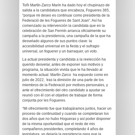
Toñi Martín-Zarco Marín ha dado hoy el chupinazo de
salida a la candidatura que encabeza, Fogueres 365,
“porque mi deseo es continuar como presidenta de la
Federació de les Fogueres de Sant Joan”. Así ha
comenzado su intervención la candidata que en la
celebración de San Fermín arranca oficialmente su
campaña a la presidencia, una campaña de la que ha
desvelado algunos de sus puntos clave: la
accesibilidad universal en la fiesta y el sufragio
universal, un foguerer y un barraquer, un voto.
La actual presidenta y candidata a la reelección ha
querido desvelar, antes de exponer sus motivos y
programa, la situación vivida que le ha llevado al
momento actual. Martín-Zarco ha expuesto como en
julio de 2022, tras la dimisión de una parte de los
miembros de la Federació por motivos personales, y
ante el ofrecimiento del otro candidato a ayudar se
reunió con él con el objetivo de trabajar de forma
conjunta por les Fogueres.
“Mi ofrecimiento fue que trabajáramos juntos, hacer un
proceso de continuidad y cuando se completaran los
dos años que no hubo Hogueras y así poder disponer
de la misma oportunidad que el resto de mis
compañeros presidentes, completando 4 años de
legislatura, yo dejaría la presidencia para que la