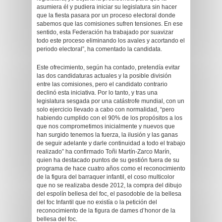
asumiera él y pudiera iniciar su legislatura sin hacer
que la fiesta pasara por un proceso electoral donde
sabemos que las comisiones sufren tensiones. En ese
sentido, esta Federación ha trabajado por suavizar
todo este proceso eliminando los avales y acortando el
periodo electoral”, ha comentado la candidata.
Este ofrecimiento, según ha contado, pretendía evitar
las dos candidaturas actuales y la posible división
entre las comisiones, pero el candidato contrario
declinó esta iniciativa. Por lo tanto, y tras una
legislatura sesgada por una catástrofe mundial, con un
solo ejercicio llevado a cabo con normalidad, “pero
habiendo cumplido con el 90% de los propósitos a los
que nos comprometimos inicialmente y nuevos que
han surgido tenemos la fuerza, la ilusión y las ganas
de seguir adelante y darle continuidad a todo el trabajo
realizado” ha confirmado Toñi Martín-Zarco Marín,
quien ha destacado puntos de su gestión fuera de su
programa de hace cuatro años como el reconocimiento
de la figura del barraquer infantil, el coso multicolor
que no se realizaba desde 2012, la compra del dibujo
del espolín bellesa del foc, el pasodoble de la bellesa
del foc Infantil que no existía o la petición del
reconocimiento de la figura de dames d’honor de la
bellesa del foc.