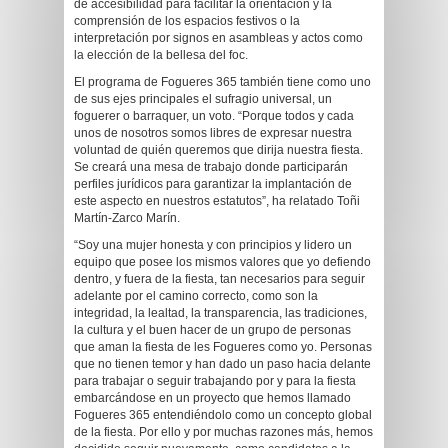
de accesibilidad para facilitar la orientación y la
comprensión de los espacios festivos o la
interpretación por signos en asambleas y actos como
la elección de la bellesa del foc.
El programa de Fogueres 365 también tiene como uno
de sus ejes principales el sufragio universal, un
foguerer o barraquer, un voto. “Porque todos y cada
unos de nosotros somos libres de expresar nuestra
voluntad de quién queremos que dirija nuestra fiesta.
Se creará una mesa de trabajo donde participarán
perfiles jurídicos para garantizar la implantación de
este aspecto en nuestros estatutos”, ha relatado Toñi
Martín-Zarco Marín.
“Soy una mujer honesta y con principios y lidero un
equipo que posee los mismos valores que yo defiendo
dentro, y fuera de la fiesta, tan necesarios para seguir
adelante por el camino correcto, como son la
integridad, la lealtad, la transparencia, las tradiciones,
la cultura y el buen hacer de un grupo de personas
que aman la fiesta de les Fogueres como yo. Personas
que no tienen temor y han dado un paso hacia delante
para trabajar o seguir trabajando por y para la fiesta
embarcándose en un proyecto que hemos llamado
Fogueres 365 entendiéndolo como un concepto global
de la fiesta. Por ello y por muchas razones más, hemos