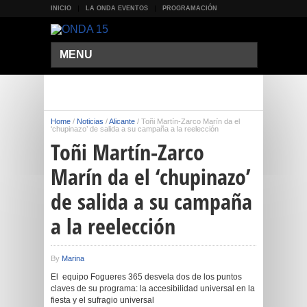
INICIO
LA ONDA EVENTOS
PROGRAMACIÓN
MENU
Home
/
Noticias
/
Alicante
/
Toñi Martín-Zarco Marín da el
‘chupinazo’ de salida a su campaña a la reelección
Toñi Martín-Zarco
Marín da el ‘chupinazo’
de salida a su campaña
a la reelección
By
Marina
El equipo Fogueres 365 desvela dos de los puntos
claves de su programa: la accesibilidad universal en la
fiesta y el sufragio universal