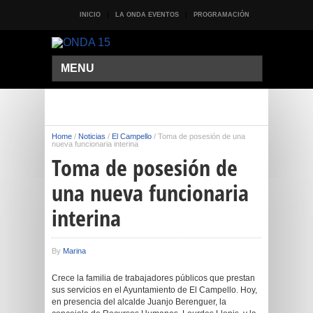
INICIO
LA ONDA EVENTOS
PROGRAMACIÓN
MENU
Home
/
Noticias
/
El Campello
/
Toma de posesión de una
nueva funcionaria interina
Toma de posesión de
una nueva funcionaria
interina
By
Marina
Crece la familia de trabajadores públicos que prestan
sus servicios en el Ayuntamiento de El Campello. Hoy,
en presencia del alcalde Juanjo Berenguer, la