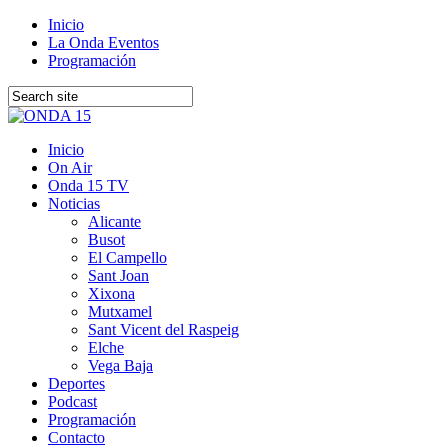
Inicio
La Onda Eventos
Programación
Inicio
On Air
Onda 15 TV
Noticias
Alicante
Busot
El Campello
Sant Joan
Xixona
Mutxamel
Sant Vicent del Raspeig
Elche
Vega Baja
Deportes
Podcast
Programación
Contacto