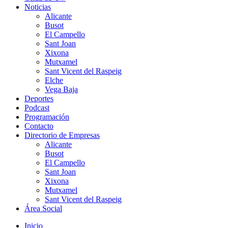
Noticias
Alicante
Busot
El Campello
Sant Joan
Xixona
Mutxamel
Sant Vicent del Raspeig
Elche
Vega Baja
Deportes
Podcast
Programación
Contacto
Directorio de Empresas
Alicante
Busot
El Campello
Sant Joan
Xixona
Mutxamel
Sant Vicent del Raspeig
Área Social
Inicio