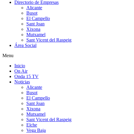
Directorio de Empresas
Alicante
Busot
El Campello
Sant Joan
Xixona
Mutxamel
Sant Vicent del Raspeig
Área Social
Menu
Inicio
On Air
Onda 15 TV
Noticias
Alicante
Busot
El Campello
Sant Joan
Xixona
Mutxamel
Sant Vicent del Raspeig
Elche
Vega Baja