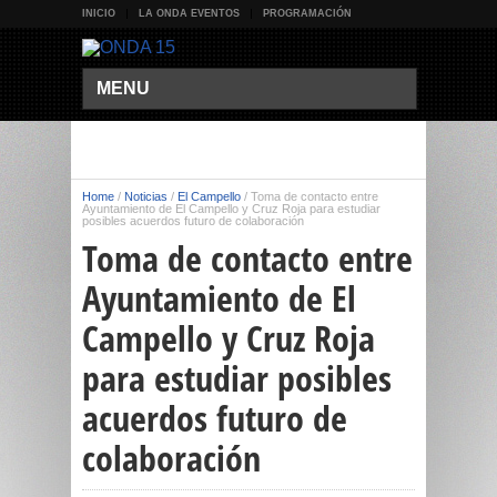
INICIO
LA ONDA EVENTOS
PROGRAMACIÓN
MENU
Home
/
Noticias
/
El Campello
/
Toma de contacto entre
Ayuntamiento de El Campello y Cruz Roja para estudiar
posibles acuerdos futuro de colaboración
Toma de contacto entre
Ayuntamiento de El
Campello y Cruz Roja
para estudiar posibles
acuerdos futuro de
colaboración