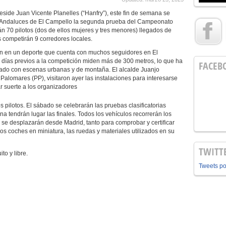
side Juan Vicente Planelles (“Hanfry”), este fin de semana se
os Andaluces de El Campello la segunda prueba del Campeonato
rán 70 pilotos (dos de ellos mujeres y tres menores) llegados de
s competirán 9 corredores locales.
en un deporte que cuenta con muchos seguidores en El
 días previos a la competición miden más de 300 metros, lo que ha
FACEB
eado con escenas urbanas y de montaña. El alcalde Juanjo
Palomares (PP), visitaron ayer las instalaciones para interesarse
r suerte a los organizadores
ilotos. El sábado se celebrarán las pruebas clasificatorias
na tendrán lugar las finales. Todos los vehículos recorrerán los
s se desplazarán desde Madrid, tanto para comprobar y certificar
os coches en miniatura, las ruedas y materiales utilizados en su
TWITT
 y libre.
Tweets p