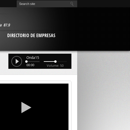
O
DIRECTORIO DE EMPRESAS
Onda15
00:00
Volume: 50