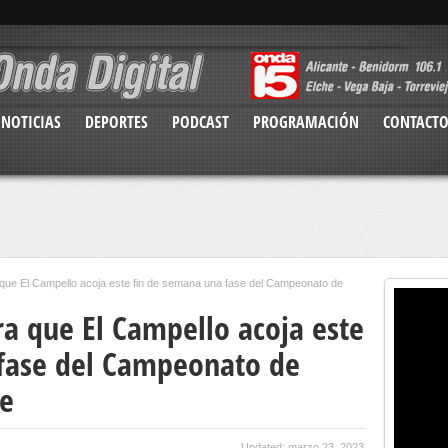
NOTICIAS
DEPORTES
PODCAST
PROGRAMACIÓN
CONTACT
que El Campello acoja este fin de semana una fase del Campeonato de
a que El Campello acoja este
fase del Campeonato de
ye
Updated: marzo 23, 2023