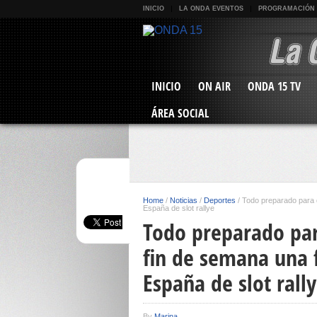
INICIO
LA ONDA EVENTOS
PROGRAMACIÓN
INICIO
ON AIR
ONDA 15 TV
ÁREA SOCIAL
Home
/
Noticias
/
Deportes
/
Todo preparado para 
España de slot rallye
Todo preparado par
fin de semana una 
España de slot rall
By
Marina