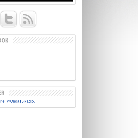
OOK
ER
or el @Onda15Radio.