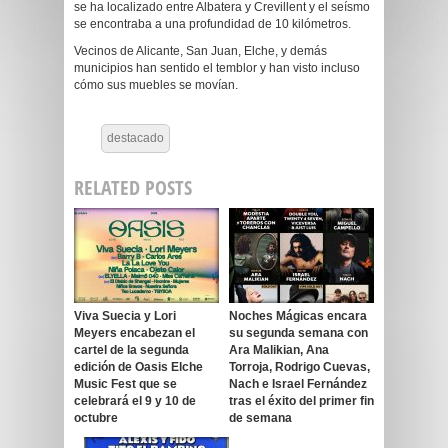
se ha localizado entre Albatera y Crevillent y el seísmo
se encontraba a una profundidad de 10 kilómetros.
Vecinos de Alicante, San Juan, Elche, y demás
municipios han sentido el temblor y han visto incluso
cómo sus muebles se movían.
destacado
RELATED POSTS
Viva Suecia y Lori
Noches Mágicas encara
Meyers encabezan el
su segunda semana con
cartel de la segunda
Ara Malikian, Ana
edición de Oasis Elche
Torroja, Rodrigo Cuevas,
Music Fest que se
Nach e Israel Fernández
celebrará el 9 y 10 de
tras el éxito del primer fin
octubre
de semana