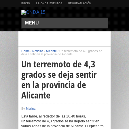
INICIO
LA ONDA EVENTOS
PROGRAMACIÓN
MENU
Home
/
Noticias
/
Alicante
/
Un terremoto de 4,3 grados se
deja sentir en la provincia de Alicante
Un terremoto de 4,3
grados se deja sentir
en la provincia de
Alicante
By
Marina
Esta tarde, al rededor de las 16.40 horas,
un terremoto de 4,3 grados se ha dejado sentir en
varias zonas de la provincia de Alicante. El epicentro