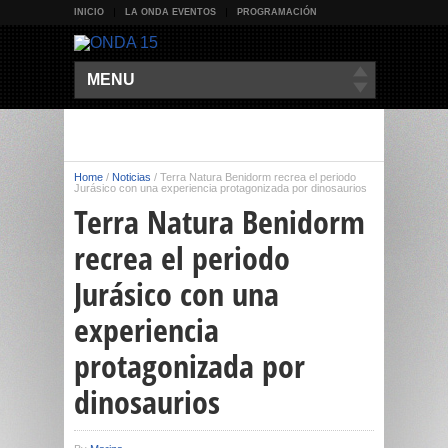
INICIO
LA ONDA EVENTOS
PROGRAMACIÓN
MENU
Home
/
Noticias
/
Terra Natura Benidorm recrea el periodo
Jurásico con una experiencia protagonizada por dinosaurios
Terra Natura Benidorm
recrea el periodo
Jurásico con una
experiencia
protagonizada por
dinosaurios