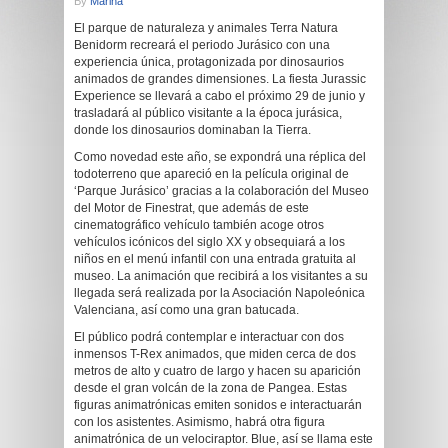
By
Marina
El parque de naturaleza y animales Terra Natura
Benidorm recreará el periodo Jurásico con una
experiencia única, protagonizada por dinosaurios
animados de grandes dimensiones. La fiesta Jurassic
Experience se llevará a cabo el próximo 29 de junio y
trasladará al público visitante a la época jurásica,
donde los dinosaurios dominaban la Tierra.
Como novedad este año, se expondrá una réplica del
todoterreno que apareció en la película original de
‘Parque Jurásico’ gracias a la colaboración del Museo
del Motor de Finestrat, que además de este
cinematográfico vehículo también acoge otros
vehículos icónicos del siglo XX y obsequiará a los
niños en el menú infantil con una entrada gratuita al
museo. La animación que recibirá a los visitantes a su
llegada será realizada por la Asociación Napoleónica
Valenciana, así como una gran batucada.
El público podrá contemplar e interactuar con dos
inmensos T-Rex animados, que miden cerca de dos
metros de alto y cuatro de largo y hacen su aparición
desde el gran volcán de la zona de Pangea. Estas
figuras animatrónicas emiten sonidos e interactuarán
con los asistentes. Asimismo, habrá otra figura
animatrónica de un velociraptor. Blue, así se llama este