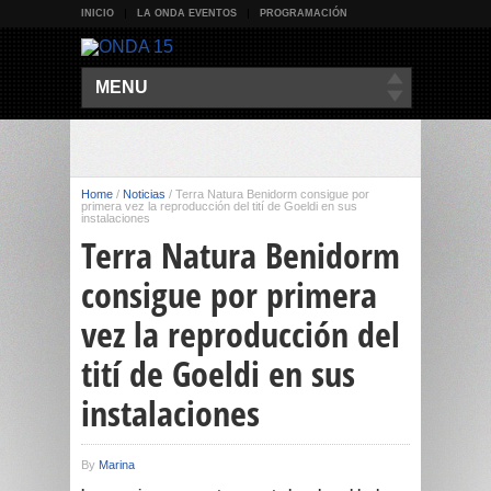
INICIO
LA ONDA EVENTOS
PROGRAMACIÓN
MENU
Home
/
Noticias
/
Terra Natura Benidorm consigue por
primera vez la reproducción del tití de Goeldi en sus
instalaciones
Terra Natura Benidorm
consigue por primera
vez la reproducción del
tití de Goeldi en sus
instalaciones
By
Marina