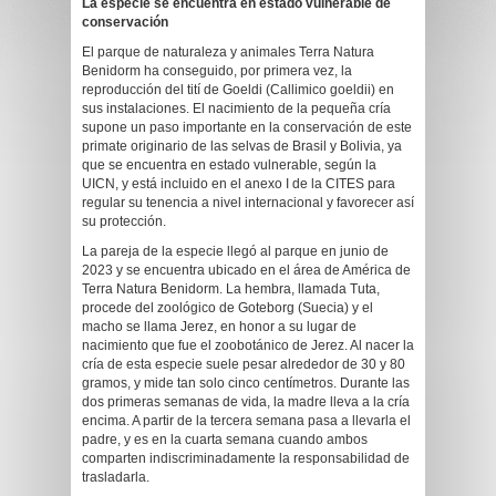
La especie se encuentra en estado vulnerable de
conservación
El parque de naturaleza y animales Terra Natura
Benidorm ha conseguido, por primera vez, la
reproducción del tití de Goeldi (Callimico goeldii) en
sus instalaciones. El nacimiento de la pequeña cría
supone un paso importante en la conservación de este
primate originario de las selvas de Brasil y Bolivia, ya
que se encuentra en estado vulnerable, según la
UICN, y está incluido en el anexo I de la CITES para
regular su tenencia a nivel internacional y favorecer así
su protección.
La pareja de la especie llegó al parque en junio de
2023 y se encuentra ubicado en el área de América de
Terra Natura Benidorm. La hembra, llamada Tuta,
procede del zoológico de Goteborg (Suecia) y el
macho se llama Jerez, en honor a su lugar de
nacimiento que fue el zoobotánico de Jerez. Al nacer la
cría de esta especie suele pesar alrededor de 30 y 80
gramos, y mide tan solo cinco centímetros. Durante las
dos primeras semanas de vida, la madre lleva a la cría
encima. A partir de la tercera semana pasa a llevarla el
padre, y es en la cuarta semana cuando ambos
comparten indiscriminadamente la responsabilidad de
trasladarla.