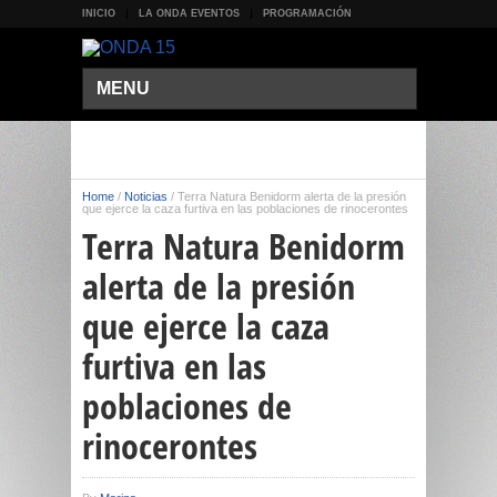
INICIO
LA ONDA EVENTOS
PROGRAMACIÓN
MENU
Home
/
Noticias
/
Terra Natura Benidorm alerta de la presión
que ejerce la caza furtiva en las poblaciones de rinocerontes
Terra Natura Benidorm
alerta de la presión
que ejerce la caza
furtiva en las
poblaciones de
rinocerontes