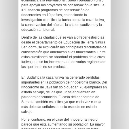
económica a la
International Rhino Foundation
(IRF)
para apoyar los proyectos de conservación
in situ
. La
IRF financia programas de conservación de
rinocerontes en 10 países, potenciando la
investigación científica, la lucha contra la caza furtiva,
la conservación del hábitat, la cría en cautiverio y la
educación ambiental.
Dentro de las charlas que se van a ofrecer estos días
desde el departamento de Educación de Terra Natura
Benidorm, se explicarán las principales dificultades de
conservación que amenazan a los rinocerontes. Entre
estas cuestiones, se abordará el problema de la caza
furtiva, que se ha incrementado en varias regiones en
las que antes no se producía.
En Sudáfrica la caza furtiva ha generado pérdidas
importantes en la población de rinoceronte blanco. Del
rinoceronte de Java tan solo quedan 76 ejemplares en
estado salvaje, de los que 12 se encuentran en
paradero desconocido. El caso del rinoceronte de
Sumatra también es crítico, ya que cada vez cuesta
más detectar señales de esta especie en estado
salvaje.
Por el contrario, en el caso del rinoceronte negro
parece que está aumentando su población. La mayor