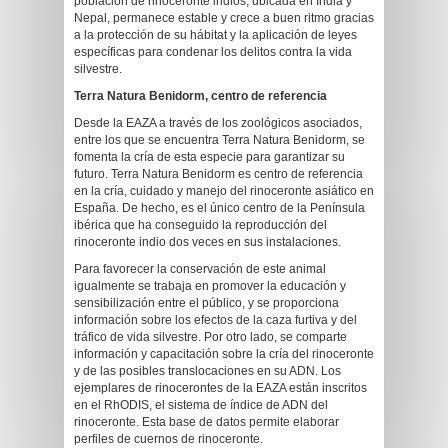
población de rinoceronte indios, ubicada en India y
Nepal, permanece estable y crece a buen ritmo gracias
a la protección de su hábitat y la aplicación de leyes
específicas para condenar los delitos contra la vida
silvestre.
Terra Natura Benidorm, centro de referencia
Desde la EAZA a través de los zoológicos asociados,
entre los que se encuentra Terra Natura Benidorm, se
fomenta la cría de esta especie para garantizar su
futuro. Terra Natura Benidorm es centro de referencia
en la cría, cuidado y manejo del rinoceronte asiático en
España. De hecho, es el único centro de la Península
ibérica que ha conseguido la reproducción del
rinoceronte indio dos veces en sus instalaciones.
Para favorecer la conservación de este animal
igualmente se trabaja en promover la educación y
sensibilización entre el público, y se proporciona
información sobre los efectos de la caza furtiva y del
tráfico de vida silvestre. Por otro lado, se comparte
información y capacitación sobre la cría del rinoceronte
y de las posibles translocaciones en su ADN. Los
ejemplares de rinocerontes de la EAZA están inscritos
en el RhODIS, el sistema de índice de ADN del
rinoceronte. Esta base de datos permite elaborar
perfiles de cuernos de rinoceronte.