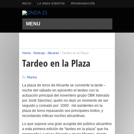
INICIO
LA ONDA EVENTOS
PROGRAMACIÓN
MENU
Home
/
Noticias
/
Alicante
/
Tardeo en la Plaza
Tardeo en la Plaza
By
Marina
La plaza de toros de Alicante se convierte la tarde –
noche del sábado en epicentro el tardeo con la
actuación principal del noventero grupo OBK liderado
por Jordi Sánchez, quién no dejó un momento de ser
seguido y coreado por 2000 mil asistentes en la
plaza de toros repasando sus principales éxitos, y
recordando míticas noches alicantinas.
Lo que supone una gran acogida del público alicantino
a esta primera edición de “tardeo en la plaza” que ha