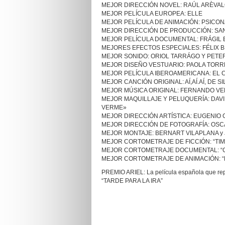
MEJOR DIRECCIÓN NOVEL: RAÚL ARÈVALO,
MEJOR PELÍCULA EUROPEA: ELLE
MEJOR PELÍCULA DE ANIMACIÓN: PSICON
MEJOR DIRECCIÓN DE PRODUCCIÓN: SAN
MEJOR PELÍCULA DOCUMENTAL: FRÁGIL 
MEJORES EFECTOS ESPECIALES: FÉLIX B
MEJOR SONIDO: ORIOL TARRÁGO Y PETE
MEJOR DISEÑO VESTUARIO: PAOLA TORRES
MEJOR PELÍCULA IBEROAMERICANA: EL 
MEJOR CANCIÓN ORIGINAL: AÍ,AÍ.AÍ, DE S
MEJOR MÚSICA ORIGINAL: FERNANDO VE
MEJOR MAQUILLAJE Y PELUQUERÍA: DAVI
VERME»
MEJOR DIRECCIÓN ARTÍSTICA: EUGENIO 
MEJOR DIRECCIÓN DE FOTOGRAFÍA: OSC
MEJOR MONTAJE: BERNART VILAPLANA y 
MEJOR CORTOMETRAJE DE FICCIÓN: “TI
MEJOR CORTOMETRAJE DOCUMENTAL: “
MEJOR CORTOMETRAJE DE ANIMACIÓN: 
PREMIO ARIEL: La película española que repre
“TARDE PARA LA IRA”