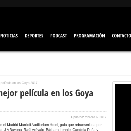
NOTICIAS
DEPORTES
PODCAST
PROGRAMACIÓN
CONTACT
r película en los Goya 2017
mejor película en los Goya
Updated: febrero 6, 2017
en el Madrid Marriott Auditorium Hotel, gala que retransmitida por
r, J.A Bayona, Raúl Arévalo, Bárbara Lennie, Candela Peña y