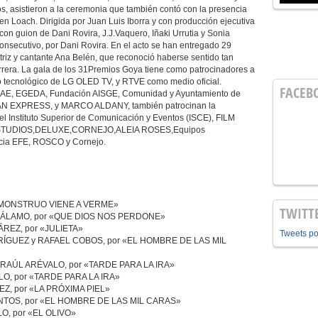
 asistieron a la ceremonia que también contó con la presencia
n Loach. Dirigida por Juan Luis Iborra y con producción ejecutiva
on guion de Dani Rovira, J.J.Vaquero, Iñaki Urrutia y Sonia
onsecutivo, por Dani Rovira. En el acto se han entregado 29
triz y cantante Ana Belén, que reconoció haberse sentido tan
rrera. La gala de los 31Premios Goya tiene como patrocinadores a
ecnológico de LG OLED TV, y RTVE como medio oficial.
FACEB
AE, EGEDA, Fundación AISGE, Comunidad y Ayuntamiento de
CAN EXPRESS, y MARCO ALDANY, también patrocinan la
el Instituto Superior de Comunicación y Eventos (ISCE), FILM
UDIOS,DELUXE,CORNEJO,ALEIA ROSES,Equipos
ncia EFE, ROSCO y Cornejo.
N MONSTRUO VIENE A VERME»
TWITT
ÁLAMO, por «QUE DIOS NOS PERDONE»
REZ, por «JULIETA»
Tweets p
GUEZ y RAFAEL COBOS, por «EL HOMBRE DE LAS MIL
RAÚL ARÉVALO, por «TARDE PARA LA IRA»
, por «TARDE PARA LA IRA»
, por «LA PRÓXIMA PIEL»
TOS, por «EL HOMBRE DE LAS MIL CARAS»
O, por «EL OLIVO»