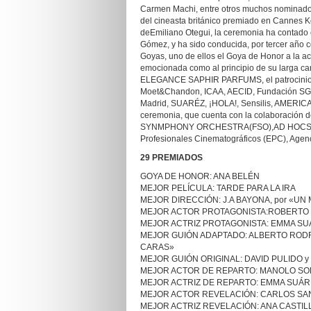
Carmen Machi, entre otros muchos nominados,
del cineasta británico premiado en Cannes Ke
deEmiliano Otegui, la ceremonia ha contado c
Gómez, y ha sido conducida, por tercer año c
Goyas, uno de ellos el Goya de Honor a la ac
emocionada como al principio de su larga ca
ELEGANCE SAPHIR PARFUMS, el patrocinio t
Moet&Chandon, ICAA, AECID, Fundación SG
Madrid, SUARÉZ, ¡HOLA!, Sensilis, AMERI
ceremonia, que cuenta con la colaboración d
SYNMPHONY ORCHESTRA(FSO),AD HOCST
Profesionales Cinematográficos (EPC), Age
29 PREMIADOS
GOYA DE HONOR: ANA BELÉN
MEJOR PELÍCULA: TARDE PARA LA IRA
MEJOR DIRECCIÓN: J.A BAYONA, por «U
MEJOR ACTOR PROTAGONISTA:ROBERTO 
MEJOR ACTRIZ PROTAGONISTA: EMMA SUÁ
MEJOR GUIÓN ADAPTADO: ALBERTO RODRÍ
CARAS»
MEJOR GUIÓN ORIGINAL: DAVID PULIDO y 
MEJOR ACTOR DE REPARTO: MANOLO SOLO
MEJOR ACTRIZ DE REPARTO: EMMA SUÁREZ
MEJOR ACTOR REVELACIÓN: CARLOS SAN
MEJOR ACTRIZ REVELACIÓN: ANA CASTILL