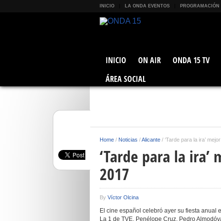
INICIO
LA ONDA EVENTOS
PROGRAMACIÓN
INICIO
ON AIR
ONDA 15 TV
ÁREA SOCIAL
Home
/
Noticias
/
Alicante
/
‘Tarde para la ira’ mejo
‘Tarde para la ira’ 
2017
By
Víctor Olcina
El cine español celebró ayer su fiesta anual 
La 1 de TVE. Penélope Cruz, Pedro Almodóva