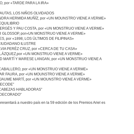
 por «TARDE PARA LA IRA»
AUTAS, LOS NIÑOS OLVIDADOS
DRA HERMIDA MUÑÍZ, por «UN MOUNSTRO VIENE A VERME»
EQUILIBRIO
ERGÉS Y PAU COSTA, por «UN MONSTRUO VIENE A VERME»
R GLOSSOP, por»UN MONSTRUO VIENE A VERME»
, por «1898, LOS ÚLTIMOS DE FILIPINAS»
CIUDADANO ILUSTRE
ILVIA PERÉZ CRUZ, por «CERCA DE TU CASA»
LÁZQUEZ,por «UN MONSTRUO VIENE A VERME»
D MARTÍ Y MARESE LANGAN, por «UN MONSTRUO VIENE A
CABALLERO, por «UN MONSTRUO VIENE A VERME»
AR FAURA, por «UN MOUNSTRO VIENE A VERME»
JAUME MARTÍ, por «UN MOUNSTRO VIENE A VERME»
MECODE”
CABEZAS HABLADORAS”
“DECORADO”
sentará a nuestro país en la 59 edición de los Premios Ariel es