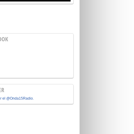
OOK
ER
or el @Onda15Radio.