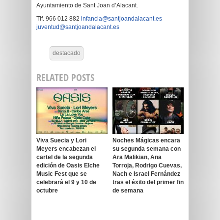
Ayuntamiento de Sant Joan d’Alacant.
Tlf. 966 012 882
infancia@santjoandalacant.es
juventud@santjoandalacant.es
destacado
RELATED POSTS
Viva Suecia y Lori
Noches Mágicas encara
Meyers encabezan el
su segunda semana con
cartel de la segunda
Ara Malikian, Ana
edición de Oasis Elche
Torroja, Rodrigo Cuevas,
Music Fest que se
Nach e Israel Fernández
celebrará el 9 y 10 de
tras el éxito del primer fin
octubre
de semana