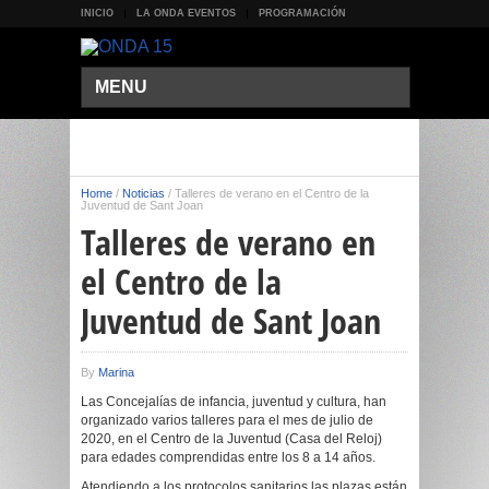
INICIO
LA ONDA EVENTOS
PROGRAMACIÓN
MENU
Home
/
Noticias
/
Talleres de verano en el Centro de la
Juventud de Sant Joan
Talleres de verano en
el Centro de la
Juventud de Sant Joan
By
Marina
Las Concejalías de infancia, juventud y cultura, han
organizado varios talleres para el mes de julio de
2020, en el Centro de la Juventud (Casa del Reloj)
para edades comprendidas entre los 8 a 14 años.
Atendiendo a los protocolos sanitarios las plazas están