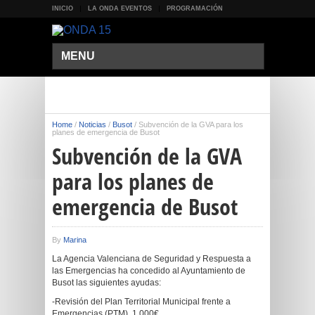
INICIO
LA ONDA EVENTOS
PROGRAMACIÓN
MENU
Home
/
Noticias
/
Busot
/
Subvención de la GVA para los
planes de emergencia de Busot
Subvención de la GVA
para los planes de
emergencia de Busot
By
Marina
La Agencia Valenciana de Seguridad y Respuesta a
las Emergencias ha concedido al Ayuntamiento de
Busot las siguientes ayudas:
-Revisión del Plan Territorial Municipal frente a
Emergencias (PTM). 1.000€