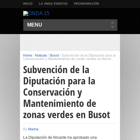
INICIO
LA ONDA EVENTOS
PROGRAMACIÓN
MENU
Home
/
Noticias
/
Busot
/
Subvención de la Diputación para la
Conservación y Mantenimiento de zonas verdes en Busot
Subvención de la
Diputación para la
Conservación y
Mantenimiento de
zonas verdes en Busot
By
Marina
La Diputación de Alicante ha aprobado una