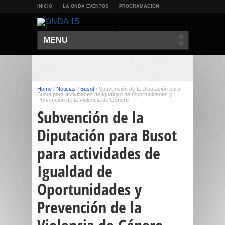
INICIO
LA ONDA EVENTOS
PROGRAMACIÓN
MENU
Home
/
Noticias
/
Busot
/
Subvención de la Diputación para
Busot para actividades de Igualdad de Oportunidades y
Prevención de la Violencia de Género
Subvención de la
Diputación para Busot
para actividades de
Igualdad de
Oportunidades y
Prevención de la