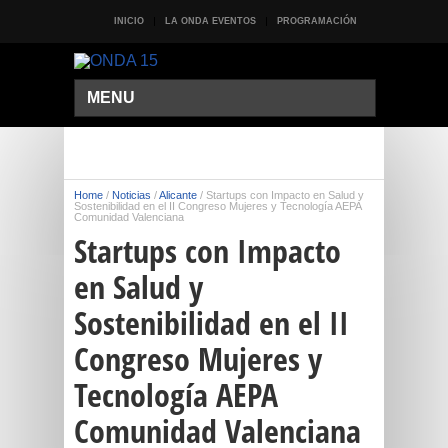
INICIO
LA ONDA EVENTOS
PROGRAMACIÓN
MENU
Home
/
Noticias
/
Alicante
/
Startups con Impacto en Salud y
Sostenibilidad en el II Congreso Mujeres y Tecnología AEPA
Comunidad Valenciana
Startups con Impacto
en Salud y
Sostenibilidad en el II
Congreso Mujeres y
Tecnología AEPA
Comunidad Valenciana