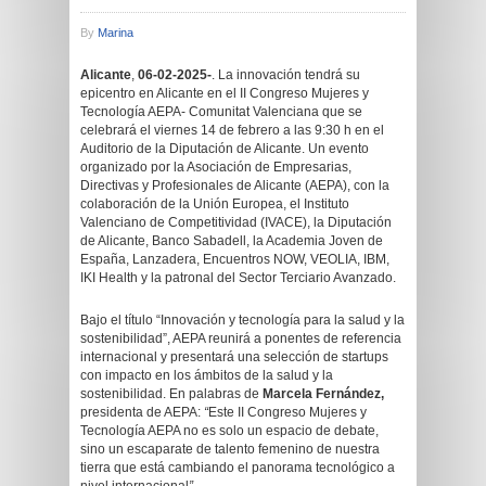
By
Marina
Alicante
,
06-02-2025-
. La innovación tendrá su
epicentro en Alicante en el II Congreso Mujeres y
Tecnología AEPA- Comunitat Valenciana que se
celebrará el viernes 14 de febrero a las 9:30 h en el
Auditorio de la Diputación de Alicante. Un evento
organizado por la Asociación de Empresarias,
Directivas y Profesionales de Alicante (AEPA), con la
colaboración de la Unión Europea, el Instituto
Valenciano de Competitividad (IVACE), la Diputación
de Alicante, Banco Sabadell, la Academia Joven de
España, Lanzadera, Encuentros NOW, VEOLIA, IBM,
IKI Health y la patronal del Sector Terciario Avanzado.
Bajo el título “Innovación y tecnología para la salud y la
sostenibilidad”, AEPA reunirá a ponentes de referencia
internacional y presentará una selección de startups
con impacto en los ámbitos de la salud y la
sostenibilidad. En palabras de
Marcela Fernández,
presidenta de AEPA:
“
Este II Congreso Mujeres y
Tecnología AEPA no es solo un espacio de debate,
sino un escaparate de talento femenino de nuestra
tierra que está cambiando el panorama tecnológico a