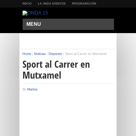
INICIO
LA ONDA EVENTOS
PROGRAMACIÓN
MENU
Home
/
Noticias
/
Deportes
/
Sport al Carrer en Mutxamel
Sport al Carrer en
Mutxamel
By
Marina