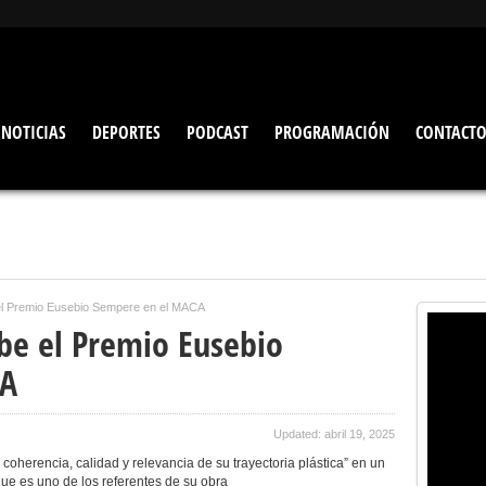
NOTICIAS
DEPORTES
PODCAST
PROGRAMACIÓN
CONTACT
 el Premio Eusebio Sempere en el MACA
ibe el Premio Eusebio
CA
Updated: abril 19, 2025
 coherencia, calidad y relevancia de su trayectoria plástica” en un
que es uno de los referentes de su obra