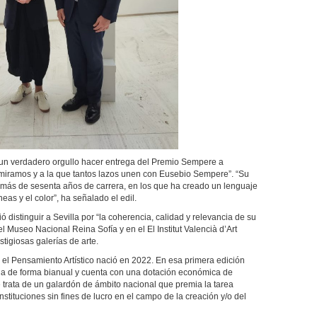
 un verdadero orgullo hacer entrega del Premio Sempere a
admiramos y a la que tantos lazos unen con Eusebio Sempere”. “Su
s más de sesenta años de carrera, en los que ha creado un lenguaje
eas y el color”, ha señalado el edil.
distinguir a Sevilla por “la coherencia, calidad y relevancia de su
l Museo Nacional Reina Sofía y en el El Institut Valencià d’Art
tigiosas galerías de arte.
el Pensamiento Artístico nació en 2022. En esa primera edición
ega de forma bianual y cuenta con una dotación económica de
trata de un galardón de ámbito nacional que premia la tarea
instituciones sin fines de lucro en el campo de la creación y/o del