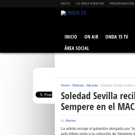
INICIO
LA ONDA EVENTOS
PROGRAMACIÓN
INICIO
ON AIR
ONDA 15 TV
ÁREA SOCIAL
Home
/
Noticias
/
Alicante
/
Soledad Sevilla recibe
Soledad Sevilla rec
Sempere en el MA
By
Marina
La artista recoge el galardón otorgado por “la
acto íntimo junto a la colección de Sempere 