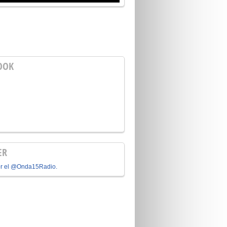
OOK
ER
or el @Onda15Radio.