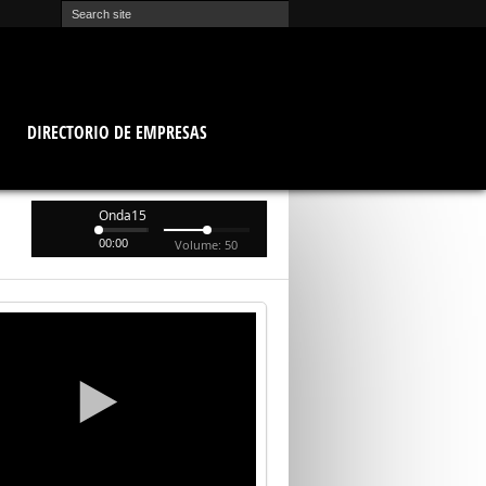
O
DIRECTORIO DE EMPRESAS
Onda15
00:00
Volume: 50