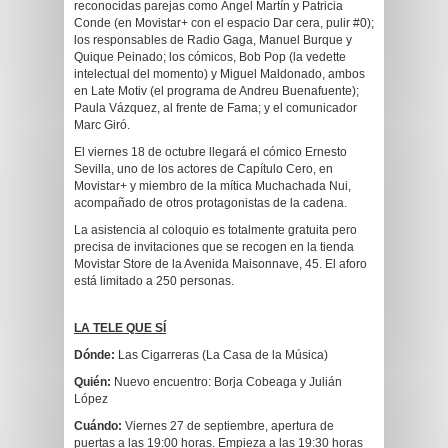
reconocidas parejas como Ángel Martín y Patricia
Conde (en Movistar+ con el espacio Dar cera, pulir #0);
los responsables de Radio Gaga, Manuel Burque y
Quique Peinado; los cómicos, Bob Pop (la vedette
intelectual del momento) y Miguel Maldonado, ambos
en Late Motiv (el programa de Andreu Buenafuente);
Paula Vázquez, al frente de Fama; y el comunicador
Marc Giró.
El viernes 18 de octubre llegará el cómico Ernesto
Sevilla, uno de los actores de Capítulo Cero, en
Movistar+ y miembro de la mítica Muchachada Nui,
acompañado de otros protagonistas de la cadena.
La asistencia al coloquio es totalmente gratuita pero
precisa de invitaciones que se recogen en la tienda
Movistar Store de la Avenida Maisonnave, 45. El aforo
está limitado a 250 personas.
LA TELE QUE SÍ
Dónde:
Las Cigarreras (La Casa de la Música)
Quién:
Nuevo encuentro: Borja Cobeaga y Julián
López
Cuándo:
Viernes 27 de septiembre, apertura de
puertas a las 19:00 horas. Empieza a las 19:30 horas