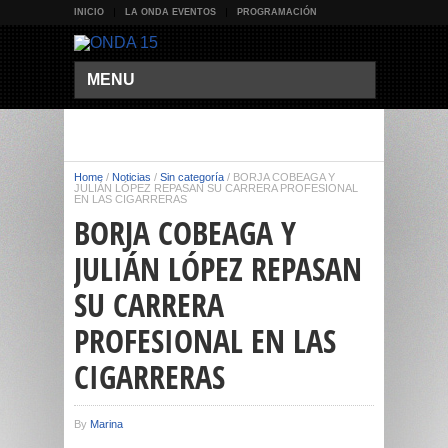
INICIO
LA ONDA EVENTOS
PROGRAMACIÓN
MENU
Home
/
Noticias
/
Sin categoría
/
BORJA COBEAGA Y
JULIÁN LÓPEZ REPASAN SU CARRERA PROFESIONAL
EN LAS CIGARRERAS
BORJA COBEAGA Y
JULIÁN LÓPEZ REPASAN
SU CARRERA
PROFESIONAL EN LAS
CIGARRERAS
By
Marina