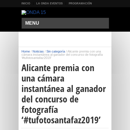
INICIO
LA ONDA EVENTOS
PROGRAMACIÓN
MENU
Home
/
Noticias
/
Sin categoría
/
Alicante premia con una
cámara instantánea al ganador del concurso de fotografía
‘#tufotosantafaz2019’
Alicante premia con
una cámara
instantánea al ganador
del concurso de
fotografía
‘#tufotosantafaz2019’