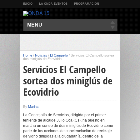
INICIO
LA ONDA EVENTOS
PROGRAMACIÓN
MENU
Home
/
Noticias
/
El Campello
/
Servicios El Campello sortea
dos miniglús de Ecovidrio
Servicios El Campello
sortea dos miniglús de
Ecovidrio
By
Marina
La Concejalía de Servicios, dirigida por el primer
teniente de alcalde Julio Oca (Cs), ha puesto en
marcha un sorteo de dos miniglús de Ecovidrio como
parte de las acciones de concienciación de reciclaje
de vidrio dirigidas a la ciudadanía, dentro de la