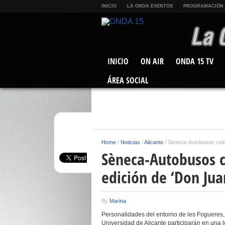
INICIO
LA ONDA EVENTOS
PROGRAMACIÓN
INICIO
ON AIR
ONDA 15 TV
ÁREA SOCIAL
Home
/
Noticias
/
Alicante
/
Sèneca-Autobusos cele
Sèneca-Autobusos 
edición de ‘Don Jua
By
Marina
Personalidades del entorno de les Fogueres,
Universidad de Alicante participarán en una 