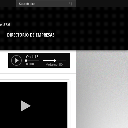
O
DIRECTORIO DE EMPRESAS
Onda15
00:00
Volume: 50