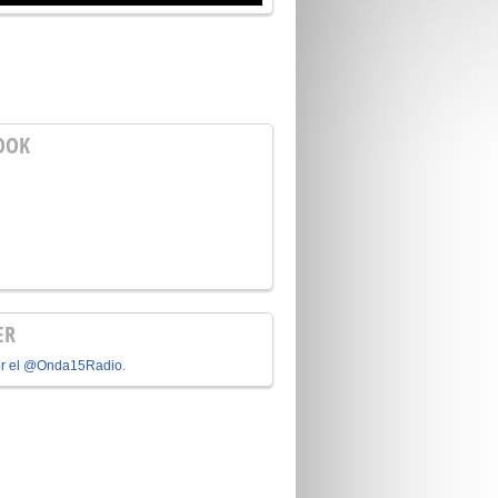
OOK
ER
or el @Onda15Radio.