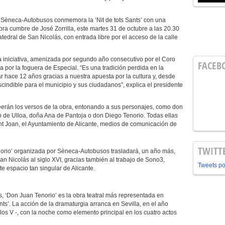
Sèneca-Autobusos conmemora la ‘Nit de tots Sants’ con una
bra cumbre de José Zorrilla, este martes 31 de octubre a las 20.30
atedral de San Nicolás, con entrada libre por el acceso de la calle
a iniciativa, amenizada por segundo año consecutivo por el Coro
FACEB
 por la foguera de Especial. “Es una tradición perdida en la
 hace 12 años gracias a nuestra apuesta por la cultura y, desde
cindible para el municipio y sus ciudadanos”, explica el presidente
eerán los versos de la obra, entonando a sus personajes, como don
o de Ulloa, doña Ana de Pantoja o don Diego Tenorio. Todas ellas
t Joan, el Ayuntamiento de Alicante, medios de comunicación de
TWITT
rio’ organizada por Sèneca-Autobusos trasladará, un año más,
an Nicolás al siglo XVI, gracias también al trabajo de Sono3,
Tweets p
e espacio tan singular de Alicante.
s, ‘Don Juan Tenorio’ es la obra teatral más representada en
nts’. La acción de la dramaturgia arranca en Sevilla, en el año
s V -, con la noche como elemento principal en los cuatro actos