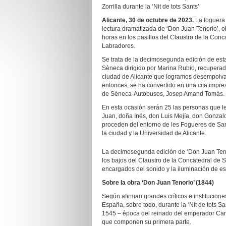
Zorrilla durante la ‘Nit de tots Sants’
Alicante, 30 de octubre de 2023.
La foguera 
lectura dramatizada de ‘Don Juan Tenorio’, o
horas en los pasillos del Claustro de la Conc
Labradores.
Se trata de la decimosegunda edición de est
Sèneca dirigido por Marina Rubio, recuperada
ciudad de Alicante que logramos desempolvar
entonces, se ha convertido en una cita impres
de Sèneca-Autobusos, Josep Amand Tomàs.
En esta ocasión serán 25 las personas que l
Juan, doña Inés, don Luis Mejía, don Gonzal
proceden del entorno de les Fogueres de San
la ciudad y la Universidad de Alicante.
La decimosegunda edición de ‘Don Juan Teno
los bajos del Claustro de la Concatedral de S
encargados del sonido y la iluminación de est
Sobre la obra ‘Don Juan Tenorio’ (1844)
Según afirman grandes críticos e institucione
España, sobre todo, durante la ‘Nit de tots Sa
1545 – época del reinado del emperador Carlo
que componen su primera parte.