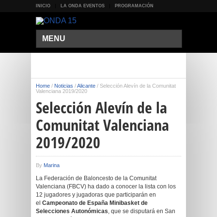
INICIO
LA ONDA EVENTOS
PROGRAMACIÓN
MENU
Home
/
Noticias
/
Alicante
/
Selección Alevín de la Comunitat
Valenciana 2019/2020
Selección Alevín de la
Comunitat Valenciana
2019/2020
By
Marina
La Federación de Baloncesto de la Comunitat
Valenciana (FBCV) ha dado a conocer la lista con los
12 jugadores y jugadoras que participarán en
el
Campeonato de España Minibasket de
Selecciones Autonómicas
, que se disputará en San