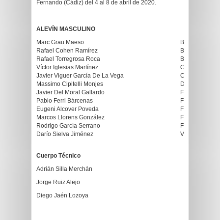
Fernando (Cádiz) del 4 al 8 de abril de 2020.
ALEVÍN MASCULINO
Marc Grau Maeso
Bàsquet L´Hor
Rafael Cohen Ramírez
Bàsquet L´Hor
Rafael Torregrosa Roca
Bàsquet L´Hor
Víctor Iglesias Martínez
CB Castelló
Javier Viguer García De La Vega
Claret-Benimac
Massimo Cipitelli Monjes
Denia Bàsquet
Javier Del Moral Gallardo
Fundació Valè
Pablo Ferri Bárcenas
Fundació Valè
Eugeni Alcover Poveda
Fundació Valè
Marcos Llorens González
Fundació Valè
Rodrigo García Serrano
Fundació Valè
Darío Sielva Jiménez
Valencia BC
Cuerpo Técnico
Adrián Silla Merchán
Jorge Ruiz Alejo
Diego Jaén Lozoya