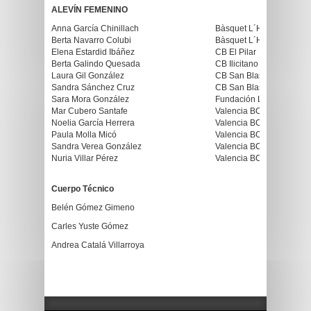
ALEVÍN FEMENINO
Anna García Chinillach
Bàsquet L´Horta Godella
Berta Navarro Colubi
Bàsquet L´Horta Godella
Elena Estardid Ibáñez
CB El Pilar
Berta Galindo Quesada
CB Ilicitano
Laura Gil González
CB San Blas Alicante
Sandra Sánchez Cruz
CB San Blas Alicante
Sara Mora González
Fundación Lucentum Alic
Mar Cubero Santafe
Valencia BC
Noelia García Herrera
Valencia BC
Paula Molla Micó
Valencia BC
Sandra Verea González
Valencia BC
Nuria Villar Pérez
Valencia BC
Cuerpo Técnico
Belén Gómez Gimeno
Carles Yuste Gómez
Andrea Catalá Villarroya