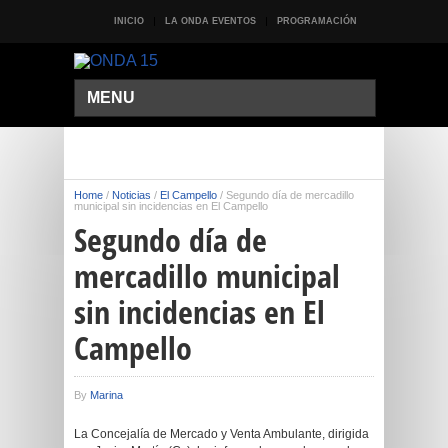
INICIO
LA ONDA EVENTOS
PROGRAMACIÓN
MENU
Home
/
Noticias
/
El Campello
/
Segundo día de mercadillo
municipal sin incidencias en El Campello
Segundo día de
mercadillo municipal
sin incidencias en El
Campello
By
Marina
La Concejalía de Mercado y Venta Ambulante, dirigida