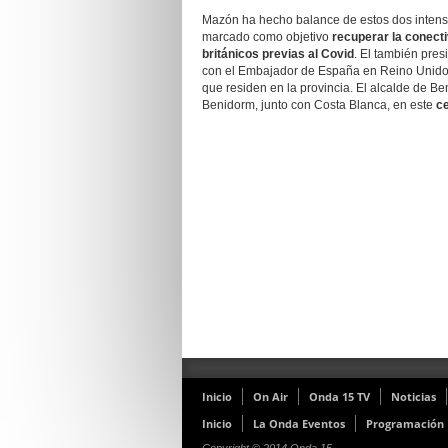
Mazón ha hecho balance de estos dos intensos
marcado como objetivo
recuperar la conect
británicos previas al Covid
. El también pres
con el Embajador de España en Reino Unid
que residen en la provincia. El alcalde de B
Benidorm, junto con Costa Blanca, en este
ce
Inicio
On Air
Onda 15 TV
Noticias
Inicio
La Onda Eventos
Programación