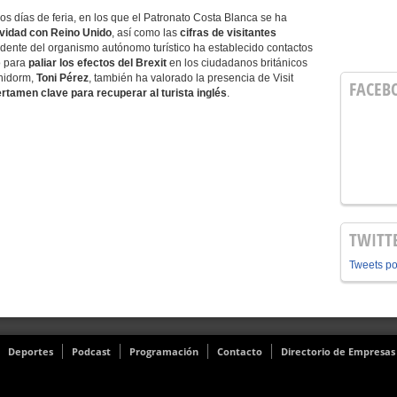
 días de feria, en los que el Patronato Costa Blanca se ha
ividad con Reino Unido
, así como las
cifras de visitantes
idente del organismo autónomo turístico ha establecido contactos
o para
paliar los efectos del Brexit
en los ciudadanos británicos
enidorm,
Toni Pérez
, también ha valorado la presencia de Visit
FACEB
rtamen clave para recuperar al turista inglés
.
TWITT
Tweets p
Deportes
Podcast
Programación
Contacto
Directorio de Empresas