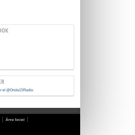
OOK
ER
or el @Onda15Radio.
Área Social