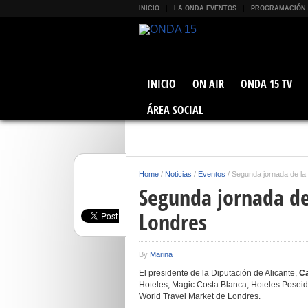
INICIO
LA ONDA EVENTOS
PROGRAMACIÓN
INICIO
ON AIR
ONDA 15 TV
ÁREA SOCIAL
Home
/
Noticias
/
Eventos
/
Segunda jornada de la
Segunda jornada de
Londres
By
Marina
El presidente de la Diputación de Alicante,
Ca
Hoteles, Magic Costa Blanca, Hoteles Poseid
World Travel Market de Londres.