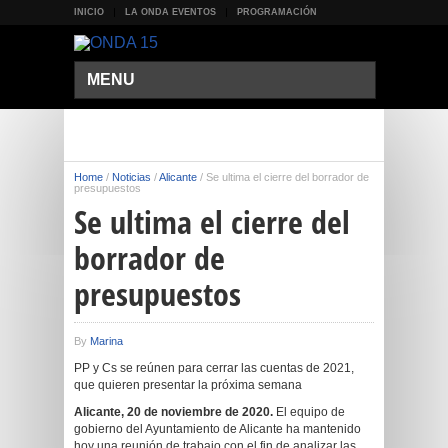
INICIO
LA ONDA EVENTOS
PROGRAMACIÓN
MENU
Home
/
Noticias
/
Alicante
/
Se ultima el cierre del borrador de
presupuestos
Se ultima el cierre del
borrador de
presupuestos
By
Marina
PP y Cs se reúnen para cerrar las cuentas de 2021,
que quieren presentar la próxima semana
Alicante, 20 de noviembre de 2020.
El equipo de
gobierno del Ayuntamiento de Alicante ha mantenido
hoy una reunión de trabajo con el fin de analizar las