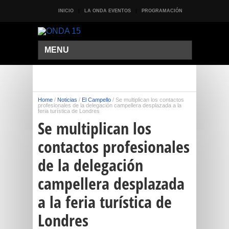
INICIO
LA ONDA EVENTOS
PROGRAMACIÓN
MENU
Home
/
Noticias
/
El Campello
/
Se multiplican los contactos
profesionales de la delegación campellera desplazada a la
feria turística de Londres
Se multiplican los
contactos profesionales
de la delegación
campellera desplazada
a la feria turística de
Londres