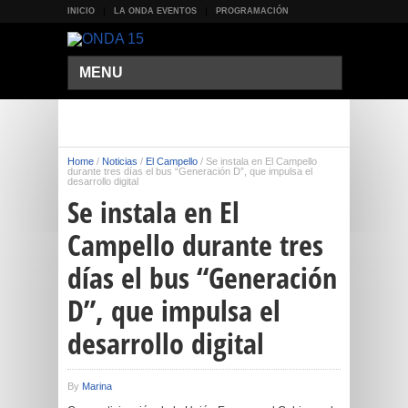
INICIO
LA ONDA EVENTOS
PROGRAMACIÓN
MENU
Home
/
Noticias
/
El Campello
/
Se instala en El Campello
durante tres días el bus “Generación D”, que impulsa el
desarrollo digital
Se instala en El
Campello durante tres
días el bus “Generación
D”, que impulsa el
desarrollo digital
By
Marina