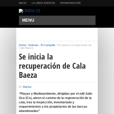
INICIO
LA ONDA EVENTOS
PROGRAMACIÓN
MENU
Home
/
Noticias
/
El Campello
/
Se inicia la recuperación de
Cala Baeza
Se inicia la
recuperación de Cala
Baeza
By
Marina
“Playas y Medioambiente, dirigidas por el edil Julio
Oca (Cs), abren el camino de la regeneración de la
cala, tras la inspección, inventariado y
requerimientos a los propietarios de las barcas
abandonadas”