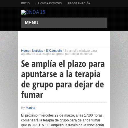
INICIO
LA ONDA EVENTOS
PROGRAMACIÓN
MENU
Home
/
Noticias
/
El Campello
/
Se amplía el plazo para
apuntarse a la terapia de grupo para dejar de fumar
Se amplía el plazo para
apuntarse a la terapia
de grupo para dejar de
fumar
By
Marina
El próximo miércoles 22 de marzo, a las 17:00 horas,
comenzará la terapia de grupo para dejar de fumar
que la UPCCA El Campello, a través de la Asociación