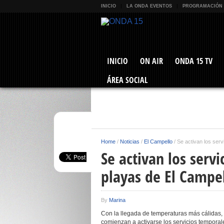
INICIO
LA ONDA EVENTOS
PROGRAMACIÓN
INICIO
ON AIR
ONDA 15 TV
ÁREA SOCIAL
Home
/
Noticias
/
El Campello
/
Se activan los ser
Se activan los serv
playas de El Campe
By
Marina
Con la llegada de temperaturas más cálidas,
comienzan a activarse los servicios temporal