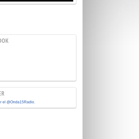
OOK
ER
or el @Onda15Radio.