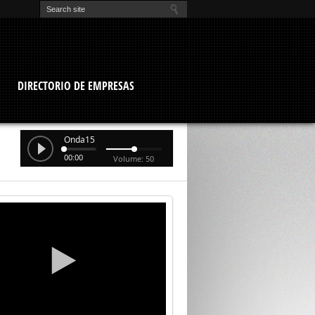
O
DIRECTORIO DE EMPRESAS
Onda15
00:00
Volume: 50