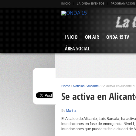
INICIO
LA ONDA EVENTOS
PROGRAMACIÓN
INICIO
ON AIR
ONDA 15 TV
ÁREA SOCIAL
Home
/
Noticias
/
Alicante
/
Se activa en Alicante e
Se activa en Alican
By
Marina
El Alcalde de Alicante, Luis Barcala, ha activ
inundaciones en fase de emergencia Nivel I, 
inundaciones que puede sufrir la ciudad de Al