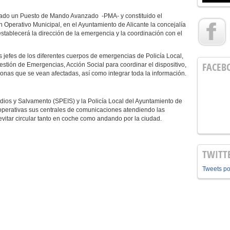
ntado un Puesto de Mando Avanzado -PMA- y constituido el
perativo Municipal, en el Ayuntamiento de Alicante la concejalía
stablecerá la dirección de la emergencia y la coordinación con el
jefes de los diferentes cuerpos de emergencias de Policía Local,
FACEB
stión de Emergencias, Acción Social para coordinar el dispositivo,
 zonas que se vean afectadas, así como integrar toda la información.
ndios y Salvamento (SPEIS) y la Policía Local del Ayuntamiento de
n operativas sus centrales de comunicaciones atendiendo las
itar circular tanto en coche como andando por la ciudad.
TWITT
Tweets p