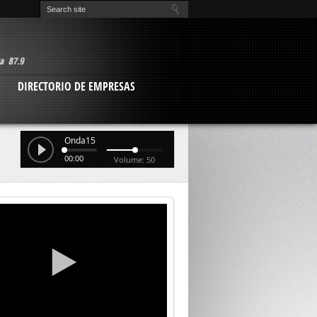
O
DIRECTORIO DE EMPRESAS
Onda15
00:00
Volume: 50