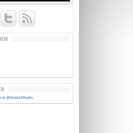
OOK
ER
or el @Onda15Radio.