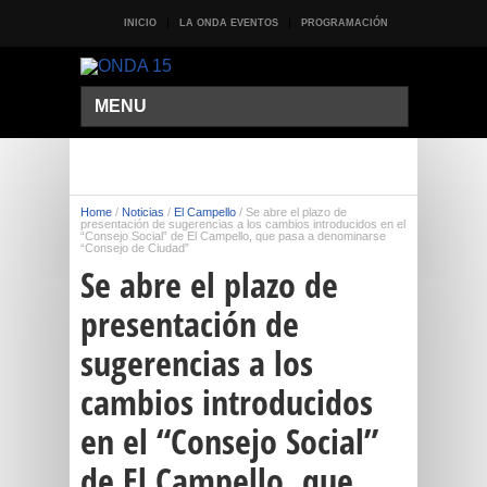
INICIO
LA ONDA EVENTOS
PROGRAMACIÓN
MENU
Home
/
Noticias
/
El Campello
/
Se abre el plazo de
presentación de sugerencias a los cambios introducidos en el
“Consejo Social” de El Campello, que pasa a denominarse
“Consejo de Ciudad”
Se abre el plazo de
presentación de
sugerencias a los
cambios introducidos
en el “Consejo Social”
de El Campello, que