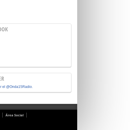
OOK
ER
or el @Onda15Radio.
Área Social