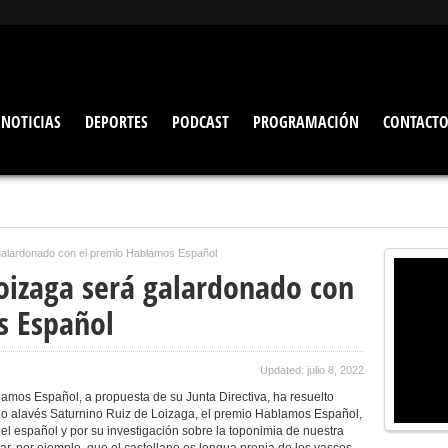
NOTICIAS
DEPORTES
PODCAST
PROGRAMACIÓN
CONTACT
 galardonado con el premio Hablamos Español
Loizaga será galardonado con
s Español
Updated: julio 8, 2022
amos Español, a propuesta de su Junta Directiva, ha resuelto
ogo alavés Saturnino Ruiz de Loizaga, el premio Hablamos Español,
el español y por su investigación sobre la toponimia de nuestra