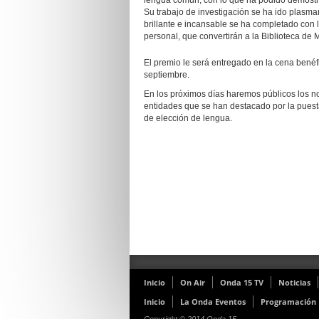
lengua común, con lo que ha podido demostrar
Su trabajo de investigación se ha ido plasman
brillante e incansable se ha completado con 
personal, que convertirán a la Biblioteca de 
El premio le será entregado en la cena bené
septiembre.
En los próximos días haremos públicos los no
entidades que se han destacado por la puesta
de elección de lengua.
Inicio
On Air
Onda 15 TV
Noticias
Inicio
La Onda Eventos
Programación