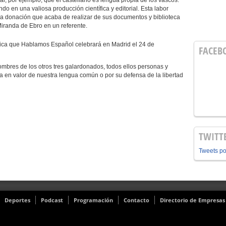
, por ejemplo, que el castellano es lengua propia de los vascos.
do en una valiosa producción científica y editorial. Esta labor
la donación que acaba de realizar de sus documentos y biblioteca
Miranda de Ebro en un referente.
fica que Hablamos Español celebrará en Madrid el 24 de
FACEB
mbres de los otros tres galardonados, todos ellos personas y
 en valor de nuestra lengua común o por su defensa de la libertad
TWITT
Tweets p
Deportes
Podcast
Programación
Contacto
Directorio de Empresas