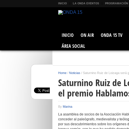
INICIO
LA ONDA EVENTOS
PROGRAMACIÓN
INICIO
ON AIR
ONDA 15 TV
ÁREA SOCIAL
Home
/
Noticias
/
Saturnino Ruiz de Loizaga será
Saturnino Ruiz de 
el premio Hablamo
By
Marina
La asamblea de socios de la Asociación Habl
conceder al paleógrafo, medievalista y teól
por sus descubrimientos sobre los orígenes d